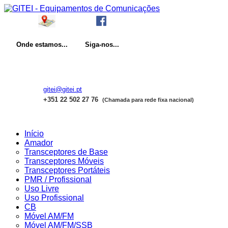
Onde
estamos...
Siga-nos...
gitei@gitei.pt
+351 22 502 27 76
(Chamada para rede fixa nacional)
Início
Amador
Transceptores de Base
Transceptores Móveis
Transceptores Portáteis
PMR / Profissional
Uso Livre
Uso Profissional
CB
Móvel AM/FM
Móvel AM/FM/SSB