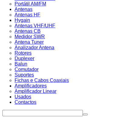
Portátil AM/FM
Antenas
Antenas HF
Hygain
Antenas VHF/UHF
Antenas CB
Medidor SWR
Antena Tuner
Analizador Antena
Rotores
Duplexer
Balun
Comutador
Suportes
Fichas e Cabos Coaxiais
Amplificadores
Amplificador Linear
Usados
Contactos