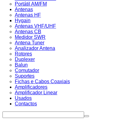
Portátil AM/FM
Antenas
Antenas HF
Hygain
Antenas VHF/UHF
Antenas CB
Medidor SWR
Antena Tuner
Analizador Antena
Rotores
Duplexer
Balun
Comutador
Suportes
Fichas e Cabos Coaxiais
Amplificadores
Amplificador Linear
Usados
Contactos