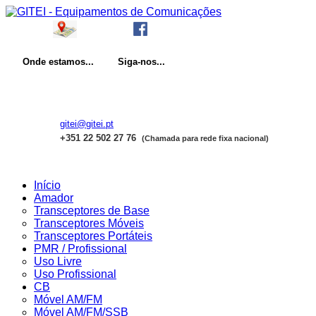
Onde
estamos...
Siga-nos...
gitei@gitei.pt
+351 22 502 27 76
(Chamada para rede fixa nacional)
Início
Amador
Transceptores de Base
Transceptores Móveis
Transceptores Portáteis
PMR / Profissional
Uso Livre
Uso Profissional
CB
Móvel AM/FM
Móvel AM/FM/SSB