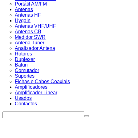
Portátil AM/FM
Antenas
Antenas HF
Hygain
Antenas VHF/UHF
Antenas CB
Medidor SWR
Antena Tuner
Analizador Antena
Rotores
Duplexer
Balun
Comutador
Suportes
Fichas e Cabos Coaxiais
Amplificadores
Amplificador Linear
Usados
Contactos