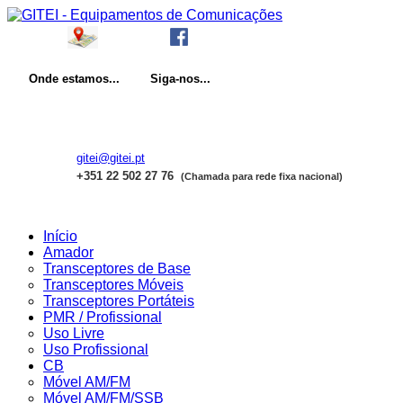
Onde
estamos...
Siga-nos...
gitei@gitei.pt
+351 22 502 27 76
(Chamada para rede fixa nacional)
Início
Amador
Transceptores de Base
Transceptores Móveis
Transceptores Portáteis
PMR / Profissional
Uso Livre
Uso Profissional
CB
Móvel AM/FM
Móvel AM/FM/SSB