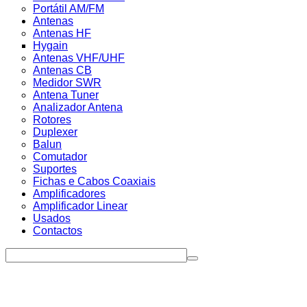
Portátil AM/FM
Antenas
Antenas HF
Hygain
Antenas VHF/UHF
Antenas CB
Medidor SWR
Antena Tuner
Analizador Antena
Rotores
Duplexer
Balun
Comutador
Suportes
Fichas e Cabos Coaxiais
Amplificadores
Amplificador Linear
Usados
Contactos