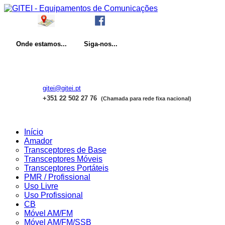
Onde
estamos...
Siga-nos...
gitei@gitei.pt
+351 22 502 27 76
(Chamada para rede fixa nacional)
Início
Amador
Transceptores de Base
Transceptores Móveis
Transceptores Portáteis
PMR / Profissional
Uso Livre
Uso Profissional
CB
Móvel AM/FM
Móvel AM/FM/SSB