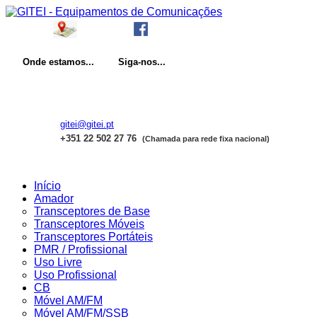
Onde
estamos...
Siga-nos...
gitei@gitei.pt
+351 22 502 27 76
(Chamada para rede fixa nacional)
Início
Amador
Transceptores de Base
Transceptores Móveis
Transceptores Portáteis
PMR / Profissional
Uso Livre
Uso Profissional
CB
Móvel AM/FM
Móvel AM/FM/SSB