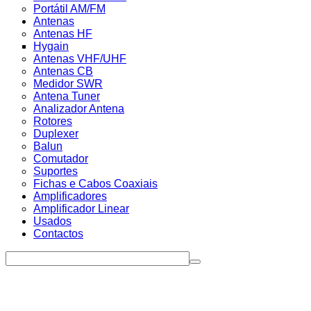
Portátil AM/FM
Antenas
Antenas HF
Hygain
Antenas VHF/UHF
Antenas CB
Medidor SWR
Antena Tuner
Analizador Antena
Rotores
Duplexer
Balun
Comutador
Suportes
Fichas e Cabos Coaxiais
Amplificadores
Amplificador Linear
Usados
Contactos