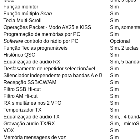
Função monitor
Sim
Função múltiplo
Scan
Sim
Tecla Multi-Scroll
Sim
Operações Packet - Modo AX25 e KISS
Sim, soment
Programação de memórias por PC
Sim
Software
controlo do rádio por PC
Opcional
Função Teclas programáveis
Sim, 2 teclas
Histórico QSO
Sim
Equalização de audio RX
Sim, 5 banda
Desfasamento de repetidor seleccionável
Sim
Silenciador independente para bandas A e B
Sim
Recepção SSB/CW/AM
Sim
Filtro SSB Hi-cut
Sim
Filtro AM Hi-cut
Sim
RX simultânea nos 2 VFO
Sim
Temporizador TX
Sim
Equalização de audio TX
Sim, , 4 band
Gravação audio TX/RX
Sim, , micr
VOX
Sim
Memória mensagens de voz
Sim