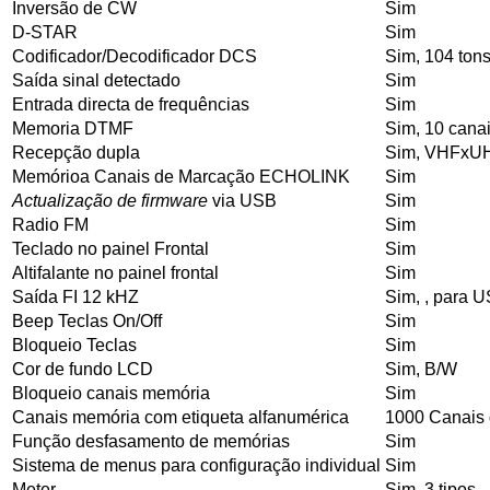
Inversão de CW
Sim
D-STAR
Sim
Codificador/Decodificador DCS
Sim, 104 tons
Saída sinal detectado
Sim
Entrada directa de frequências
Sim
Memoria DTMF
Sim, 10 canai
Recepção dupla
Sim, VHFxU
Memórioa Canais de Marcação ECHOLINK
Sim
Actualização de firmware
via USB
Sim
Radio FM
Sim
Teclado no painel Frontal
Sim
Altifalante no painel frontal
Sim
Saída FI 12 kHZ
Sim, , para 
Beep Teclas On/Off
Sim
Bloqueio Teclas
Sim
Cor de fundo LCD
Sim, B/W
Bloqueio canais memória
Sim
Canais memória com etiqueta alfanumérica
1000 Canais
Função desfasamento de memórias
Sim
Sistema de menus para configuração individual
Sim
Meter
Sim, 3 tipos