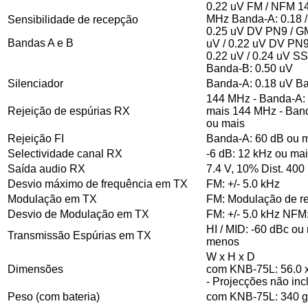
0.22 uV FM / NFM 14
MHz Banda-A: 0.18 /
Sensibilidade de recepção
0.25 uV DV PN9 / G
Bandas A e B
uV / 0.22 uV DV PN
0.22 uV / 0.24 uV S
Banda-B: 0.50 uV
Silenciador
Banda-A: 0.18 uV B
144 MHz - Banda-A:
Rejeição de espúrias RX
mais 144 MHz - Band
ou mais
Rejeição FI
Banda-A: 60 dB ou m
Selectividade canal RX
-6 dB: 12 kHz ou ma
Saída audio RX
7.4 V, 10% Dist. 40
Desvio máximo de frequência em TX
FM: +/- 5.0 kHz
Modulação em TX
FM: Modulação de r
Desvio de Modulação em TX
FM: +/- 5.0 kHz NFM:
HI / MID: -60 dBc o
Transmissão Espúrias em TX
menos
W x H x D
Dimensões
com KNB-75L: 56.0 
- Projecções não incl
Peso (com bateria)
com KNB-75L: 340 g (