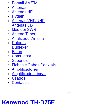
Portátil AM/FM
Antenas
Antenas HF
Hygain
Antenas VHF/UHF
Antenas CB
Medidor SWR
Antena Tuner
Analizador Antena
Rotores
Duplexer
Balun
Comutador
Suportes
Fichas e Cabos Coaxiais
Amplificadores
Amplificador Linear
Usados
Contactos
Kenwood TH-D75E