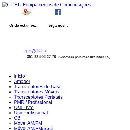
Onde
estamos...
Siga-nos...
gitei@gitei.pt
+351 22 502 27 76
(Chamada para rede fixa nacional)
Início
Amador
Transceptores de Base
Transceptores Móveis
Transceptores Portáteis
PMR / Profissional
Uso Livre
Uso Profissional
CB
Móvel AM/FM
Móvel AM/FM/SSB