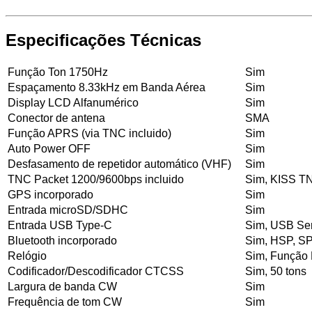
Especificações Técnicas
Função Ton 1750Hz
Sim
Espaçamento 8.33kHz em Banda Aérea
Sim
Display LCD Alfanumérico
Sim
Conector de antena
SMA
Função APRS (via TNC incluido)
Sim
Auto Power OFF
Sim
Desfasamento de repetidor automático (VHF)
Sim
TNC Packet 1200/9600bps incluido
Sim, KISS T
GPS incorporado
Sim
Entrada microSD/SDHC
Sim
Entrada USB Type-C
Sim, USB Ser
Bluetooth incorporado
Sim, HSP, S
Relógio
Sim, Função 
Codificador/Descodificador CTCSS
Sim, 50 tons
Largura de banda CW
Sim
Frequência de tom CW
Sim