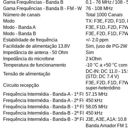
Gama Frequências - Banda B
0.1 - 76 MHz / 108 -
Gama Frequências - Banda B - FM - W
76 - 108 MHz
Número de canais
Total 1000 Canais
Modo
TX: F3E, F2D, F1D,
Modo - Banda A
F3E, F1D, F2D, F7
Modo - Banda B
F3E, F2D, F1D, F7W
Estabilidade de frequência
+/- 2.0 ppm
Facilidade de alimentação 13.8V
Sim, (uso de PG-2W
Impedância de antena - 50 Ohm
Sim
Impedância do microfone
2 kOhm
Temperatura de funcionamento
-10 °C a +50 °C com 
DC-IN: DC 11.0 - 15.
Tensão de alimentação
(STD: DC 7.4 V)
F3E, F2D, F1D, F7W:
Circuito recepção
super-heteródino
Frequência Intermédia - Banda-A - 1ª FI
57.15 MHz
Frequência Intermédia - Banda-A - 2ª FI
450 kHz
Frequência Intermédia - Banda-B - 1ª FI
58.05 MHz
Frequência Intermédia - Banda-B - 2ª FI
450 kHz
Frequência Intermédia - Banda-B - 3ª FI
J3E, A3E, A1A: 10.8
Banda Amador FM 12