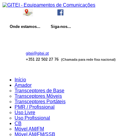
Onde
estamos...
Siga-nos...
gitei@gitei.pt
+351 22 502 27 76
(Chamada para rede fixa nacional)
Início
Amador
Transceptores de Base
Transceptores Móveis
Transceptores Portáteis
PMR / Profissional
Uso Livre
Uso Profissional
CB
Móvel AM/FM
Móvel AM/FM/SSB