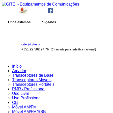
Onde
estamos...
Siga-nos...
gitei@gitei.pt
+351 22 502 27 76
(Chamada para rede fixa nacional)
Início
Amador
Transceptores de Base
Transceptores Móveis
Transceptores Portáteis
PMR / Profissional
Uso Livre
Uso Profissional
CB
Móvel AM/FM
Móvel AM/FM/SSB