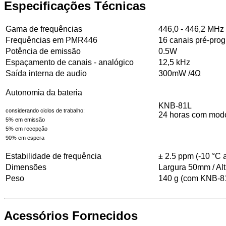
Especificações Técnicas
Gama de frequências
446,0 - 446,2 MHz
Frequências em PMR446
16 canais pré-pro
Potência de emissão
0.5W
Espaçamento de canais - analógico
12,5 kHz
Saída interna de audio
300mW /4Ω
Autonomia da bateria
KNB-81L
considerando ciclos de trabalho:
24 horas com modo
5% em emissão
5% em recepção
90% em espera
Estabilidade de frequência
± 2.5 ppm (-10 °C 
Dimensões
Largura 50mm / Al
Peso
140 g (com KNB-8
Acessórios Fornecidos