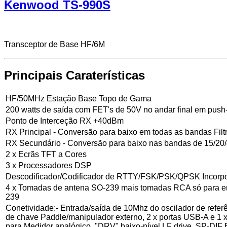
Kenwood TS-990S
Transceptor de Base
HF/6M
Principais Caraterísticas
HF/50MHz Estação Base Topo de Gama
200 watts de saída com FET's de 50V no andar final em push-
Ponto de Interceção RX +40dBm
RX Principal - Conversão para baixo em todas as bandas Fi
RX Secundário - Conversão para baixo nas bandas de 15/20/
2 x Ecrãs TFT a Cores
3 x Processadores DSP
Descodificador/Codificador de RTTY/FSK/PSK/QPSK Incorp
4 x Tomadas de antena SO-239 mais tomadas RCA só para en
239
Conetividade:- Entrada/saída de 10Mhz do oscilador de refe
de chave Paddle/manipulador externo, 2 x portas USB-A e 1
para Medidor analógico, "DRV" baixo-nível LF drive, SP-DIF E/