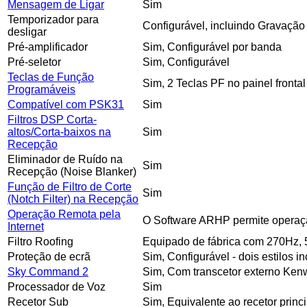
Mensagem de Ligar
Sim
Temporizador para
Configurável, incluindo Gravaçã
desligar
Pré-amplificador
Sim, Configurável por banda
Pré-seletor
Sim, Configurável
Teclas de Função
Sim, 2 Teclas PF no painel frontal
Programáveis
Compatível com PSK31
Sim
Filtros DSP Corta-
altos/Corta-baixos na
Sim
Recepção
Eliminador de Ruído na
Sim
Recepção (Noise Blanker)
Função de Filtro de Corte
Sim
(Notch Filter) na Recepção
Operação Remota pela
O Software ARHP permite operaç
Internet
Filtro Roofing
Equipado de fábrica com 270Hz, 5
Proteção de ecrã
Sim, Configurável - dois estilos in
Sky Command 2
Sim, Com transcetor externo Ken
Processador de Voz
Sim
Recetor Sub
Sim, Equivalente ao recetor prin