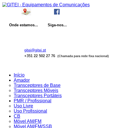
Onde
estamos...
Siga-nos...
gitei@gitei.pt
+351 22 502 27 76
(Chamada para rede fixa nacional)
Início
Amador
Transceptores de Base
Transceptores Móveis
Transceptores Portáteis
PMR / Profissional
Uso Livre
Uso Profissional
CB
Móvel AM/FM
Móvel AM/FM/SSB