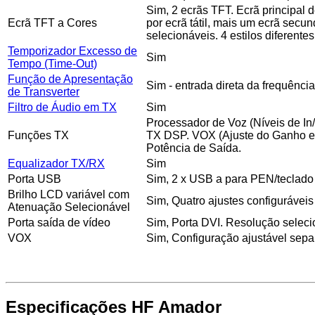
Sim, 2 ecrãs TFT. Ecrã principal
Ecrã TFT a Cores
por ecrã tátil, mais um ecrã secu
selecionáveis. 4 estilos diferent
Temporizador Excesso de
Sim
Tempo (Time-Out)
Função de Apresentação
Sim - entrada direta da frequência
de Transverter
Filtro de Áudio em TX
Sim
Processador de Voz (Níveis de In/
Funções TX
TX DSP. VOX (Ajuste do Ganho e 
Potência de Saída.
Equalizador TX/RX
Sim
Porta USB
Sim, 2 x USB a para PEN/teclado
Brilho LCD variável com
Sim, Quatro ajustes configuráveis
Atenuação Selecionável
Porta saída de vídeo
Sim, Porta DVI. Resolução selec
VOX
Sim, Configuração ajustável se
Especificações HF Amador