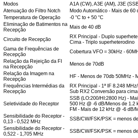
Modos
A1A (CW), A3E (AM), J3E (SSB
Atenuação do Filtro Notch
Modo Automático - Mais de 60
Temperatura de Operação
-0 °C to + 50 °C
Eliminação de Batimentos na
Mais de 40 dB
Recepção
RX Principal - Duplo superhe
Circuito de Recepção
Cima - Triplo superheterodino
Gama de Frequências de
Cobertura VFO = 30kHz - 60MH
Recepção
Relação da Rejeição da FI
Menos de 70dB
na Recepção
Relação da Imagem na
HF - Menos de 70db 50MHz - 
Recepção
Frequências Intermédias da
RX Principal - 1ª IF 8.248 MHz
Recepção
Sub RX2 Conversão para cima -
SSB (LO:200/HI:2800 Hz) - Ma
Seletividade do Receptor
500 Hz @ -6 dB/Menos de 1.2 
FM - Mais de 12 kHz @ -6 dB/
Sensibilidade do Receptor -
SSB/CW/FSK/PSK = menos de 
0,13 - 0,522 MHz
Sensibilidade do Receptor -
SSB/CW/FSK/PSK = menos de
0,522 - 1,705 MHz