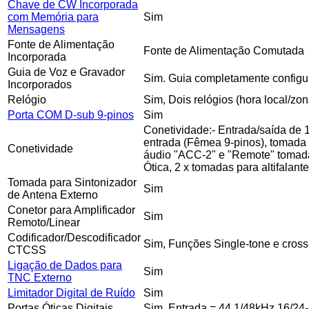
Chave de CW Incorporada
com Memória para
Sim
Mensagens
Fonte de Alimentação
Fonte de Alimentação Comutada
Incorporada
Guia de Voz e Gravador
Sim. Guia completamente configu
Incorporados
Relógio
Sim, Dois relógios (hora local/z
Porta COM D-sub 9-pinos
Sim
Conetividade:- Entrada/saída de 
entrada (Fêmea 9-pinos), tomada
Conetividade
áudio "ACC-2" e "Remote" tomada 
Ótica, 2 x tomadas para altifalant
Tomada para Sintonizador
Sim
de Antena Externo
Conetor para Amplificador
Sim
Remoto/Linear
Codificador/Descodificador
Sim, Funções Single-tone e cross
CTCSS
Ligação de Dados para
Sim
TNC Externo
Limitador Digital de Ruído
Sim
Portas Óticas Digitais
Sim, Entrada = 44.1/48kHz 16/24-