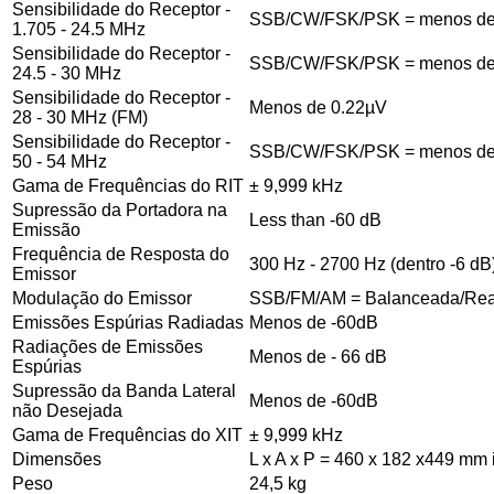
Sensibilidade do Receptor -
SSB/CW/FSK/PSK = menos de 
1.705 - 24.5 MHz
Sensibilidade do Receptor -
SSB/CW/FSK/PSK = menos de 
24.5 - 30 MHz
Sensibilidade do Receptor -
Menos de 0.22µV
28 - 30 MHz (FM)
Sensibilidade do Receptor -
SSB/CW/FSK/PSK = menos de 
50 - 54 MHz
Gama de Frequências do RIT
± 9,999 kHz
Supressão da Portadora na
Less than -60 dB
Emissão
Frequência de Resposta do
300 Hz - 2700 Hz (dentro -6 dB
Emissor
Modulação do Emissor
SSB/FM/AM = Balanceada/Reac
Emissões Espúrias Radiadas
Menos de -60dB
Radiações de Emissões
Menos de - 66 dB
Espúrias
Supressão da Banda Lateral
Menos de -60dB
não Desejada
Gama de Frequências do XIT
± 9,999 kHz
Dimensões
L x A x P = 460 x 182 x449 mm 
Peso
24,5 kg