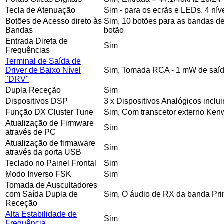
Tecla de Atenuação
Sim - para os ecrãs e LEDs. 4 ní
Botões de Acesso direto às
Sim, 10 botões para as bandas d
Bandas
botão
Entrada Direta de
Sim
Frequências
Terminal de Saída de
Driver de Baixo Nível
Sim, Tomada RCA - 1 mW de saída
"DRV"
Dupla Receção
Sim
Dispositivos DSP
3 x Dispositivos Analógicos inclu
Função DX Cluster Tune
Sim, Com transcetor externo Ken
Atualização de Firmware
Sim
através de PC
Atualização de firmaware
Sim
através da porta USB
Teclado no Painel Frontal
Sim
Modo Inverso FSK
Sim
Tomada de Auscultadores
com Saída Dupla de
Sim, O áudio de RX da banda Prin
Receção
Alta Estabilidade de
Sim
Frequência