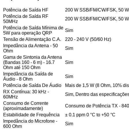
Potência de Saída HF
200 W SSB/FM/CW/FSK, 50 
Potência de Saída RF
200 W SSB/FM/CW/FSK, 50 
50MHz
Potência de Saída Mínima de
Sim
5W para operação QRP
Tensão de Alimentação C.A.
220 - 240 V (50/60 Hz)
Impedância da Antena - 50
Sim
Ohm
Gama de Sintonia da Antena
(Bandas 160 - 6 m) - 16.7
Sim
Ohm até 150 Ohm
Impedância da Saída de
Sim
Áudio - 8 Ohm
Potência de Saída De Áudio
Mais de 1,5 W (8 Ohm, 10% dis
RX Contínua: 30 kHz -
Sim, Dentro das especificações
60MHz
Consumo de Corrente
Consumo de Potência TX - 840
(aproximadamente)
Estabilidade de Frequência
± 0.1 ppm 0 °C to +50 °C
Impedância do Microfone -
Sim
600 Ohm