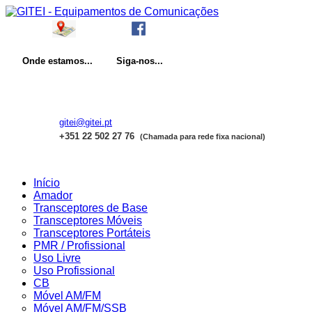
Onde
estamos...
Siga-nos...
gitei@gitei.pt
+351 22 502 27 76
(Chamada para rede fixa nacional)
Início
Amador
Transceptores de Base
Transceptores Móveis
Transceptores Portáteis
PMR / Profissional
Uso Livre
Uso Profissional
CB
Móvel AM/FM
Móvel AM/FM/SSB