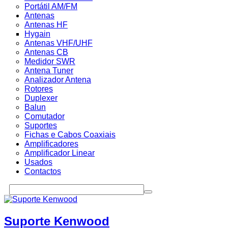
Portátil AM/FM
Antenas
Antenas HF
Hygain
Antenas VHF/UHF
Antenas CB
Medidor SWR
Antena Tuner
Analizador Antena
Rotores
Duplexer
Balun
Comutador
Suportes
Fichas e Cabos Coaxiais
Amplificadores
Amplificador Linear
Usados
Contactos
Suporte Kenwood