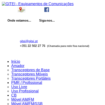
Onde
estamos...
Siga-nos...
gitei@gitei.pt
+351 22 502 27 76
(Chamada para rede fixa nacional)
Início
Amador
Transceptores de Base
Transceptores Móveis
Transceptores Portáteis
PMR / Profissional
Uso Livre
Uso Profissional
CB
Móvel AM/FM
Móvel AM/FM/SSB